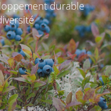
eloppement durable
iversité