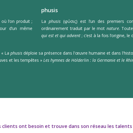
phusis
t où l’on produit ;
La
ph
usis
(φύσις) est l’un des premiers co
utour d’un même
ordinairement traduit par le mot
nature
. Toute
qui est et qui advient
; c’est à la fois l’origine, 
: « La
ph
usis
déploie sa présence dans l'œuvre humaine et dans l'histoi
leuves et les tempêtes »
Les hymnes de Hölderlin : la Germanie et le Rhi
os clients ont besoin et trouve dans son réseau les talen