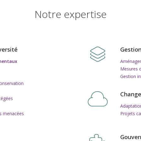
Notre expertise
versité
Gestion
ementaux
Aménageme
Mesures d
Gestion in
conservation
Change
otégées
Adaptatio
es menacées
Projets ca
Gouver