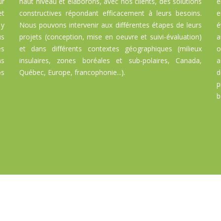
ur
haut niveau et élaborons, avec nos clients, des solutions
é
t
constructives répondant efficacement à leurs besoins.
e
 y
Nous pouvons intervenir aux différentes étapes de leurs
é
us
projets (conception, mise en oeuvre et suivi-évaluation)
a
es
et dans différents contextes géographiques (milieux
o
ns
insulaires, zones boréales et sub-polaires, Canada,
a
os
Québec, Europe, francophonie...).
d
p
b