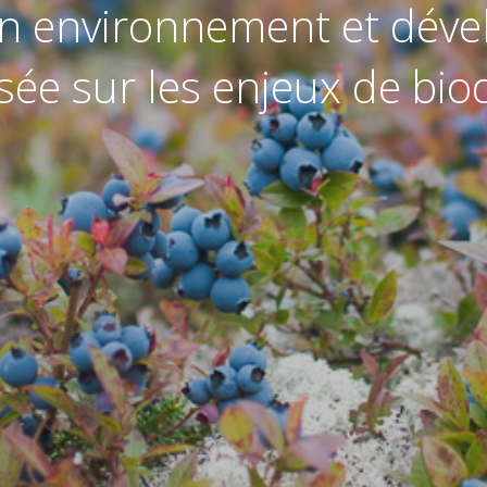
 en environnement et dév
isée sur les enjeux de biod